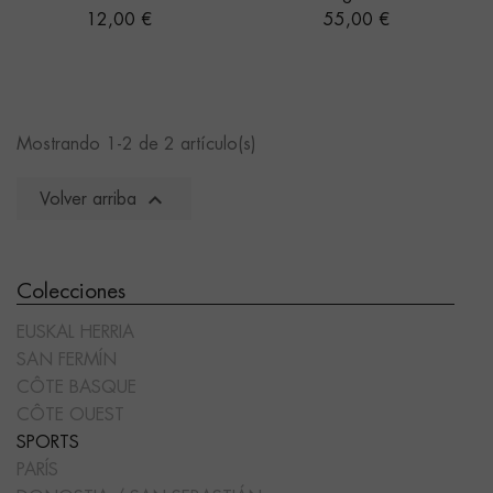
Precio
Precio
12,00 €
55,00 €
Mostrando 1-2 de 2 artículo(s)

Volver arriba
Colecciones
EUSKAL HERRIA
SAN FERMÍN
CÔTE BASQUE
CÔTE OUEST
SPORTS
PARÍS