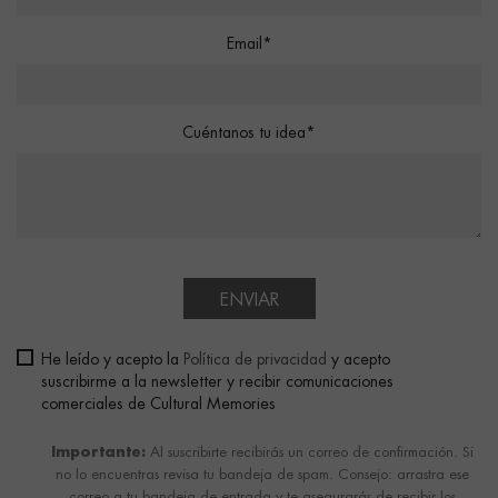
Email*
Cuéntanos tu idea*
ENVIAR
He leído y acepto la
Política de privacidad
y acepto
suscribirme a la newsletter y recibir comunicaciones
comerciales de Cultural Memories
Importante:
Al suscribirte recibirás un correo de confirmación. Si
no lo encuentras revisa tu bandeja de spam. Consejo: arrastra ese
correo a tu bandeja de entrada y te asegurarás de recibir los