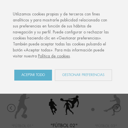
·
TU REGALO PERSONALIZADO
ANIVERS
Utilizamos cookies propias y de terceros con fines
analíticos y para mostrarle publicidad relacionada con
sus preferencias en función de sus hábitos de
Inicio
Shop
Sports
Fútbol 02
navegación y su perfil. Puede configurar o rechazar las
cookies haciendo clic en «Gestionar preferencias».
También puede aceptar todas las cookies pulsando el
botón «Aceptar todas». Para más información puede
SPORTS
visitar nuestra
Política de cookies
.
COLECCIÓN
ACEPTAR TODO
GESTIONAR PREFERENCIAS
"FÚTBOL 02"
"FÚTBOL 01"
"FÚTBOL 03"