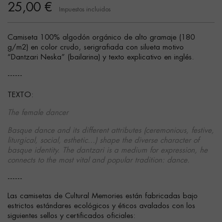
25,00 €
Impuestos incluidos
Camiseta 100% algodón orgánico de alto gramaje (180
g/m2) en color crudo, serigrafiada con silueta motivo
“Dantzari Neska” (bailarina) y texto explicativo en inglés.
------
TEXTO:
The female dancer
Basque dance and its different attributes (ceremonious, festive,
liturgical, social, esthetic...) shape the diverse character of
basque identity. The dantzari is a medium for expression, he
connects to the most vital and popular tradition: dance.
------
Las camisetas de Cultural Memories están fabricadas bajo
estrictos estándares ecológicos y éticos avalados con los
siguientes sellos y certificados oficiales: