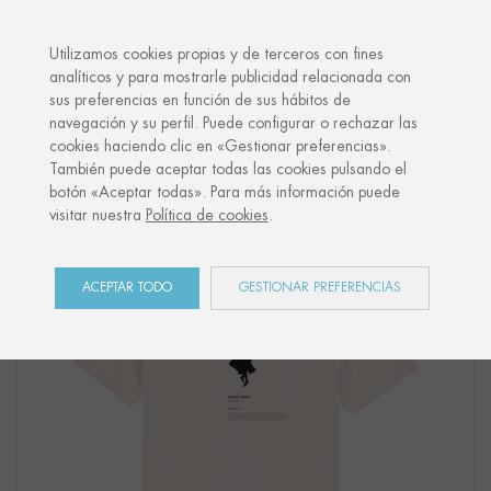
·
TU REGALO PERSONALIZADO
ANIVE
Utilizamos cookies propias y de terceros con fines
analíticos y para mostrarle publicidad relacionada con
sus preferencias en función de sus hábitos de
Inicio
Shop
Euskal Herria
Camiseta "DANTZARI NESKA"
navegación y su perfil. Puede configurar o rechazar las
cookies haciendo clic en «Gestionar preferencias».
También puede aceptar todas las cookies pulsando el
botón «Aceptar todas». Para más información puede
visitar nuestra
Política de cookies
.
ACEPTAR TODO
GESTIONAR PREFERENCIAS